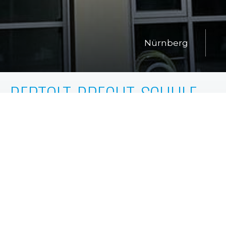
Nürnberg
BERTOLT-BRECHT-SCHULE,
NÜRNBERG
Auftraggeber
Ed. ZÜBLIN AG
Architekt
ABH-Architektbüro Heese GmbH
Leistung