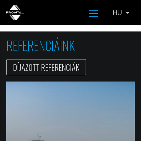
Ugrás
HU
Tová
a
tartalomra
REFERENCIÁINK
DÍJAZOTT REFERENCIÁK