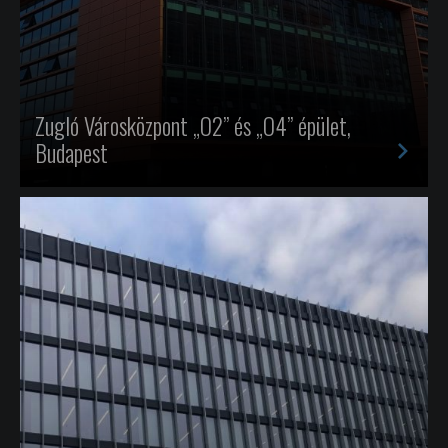
Zugló Városközpont „O2” és „O4” épület,
>
Budapest