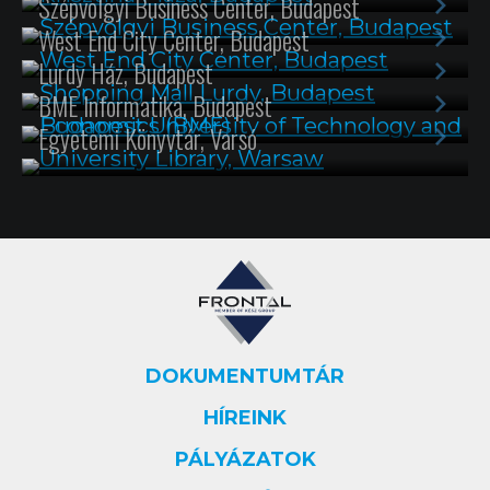
Szépvölgyi Business Center, Budapest
>
West End City Center, Budapest
>
Lurdy Ház, Budapest
>
BME Informatika, Budapest
>
Egyetemi Könyvtár, Varsó
DOKUMENTUMTÁR
Footer
HÍREINK
PÁLYÁZATOK