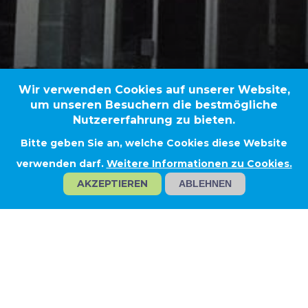
Wir verwenden Cookies auf unserer Website,
um unseren Besuchern die bestmögliche
Nutzererfahrung zu bieten.
Bitte geben Sie an, welche Cookies diese Website
Frankfurt
verwenden darf.
Weitere Informationen zu Cookies.
AKZEPTIEREN
ABLEHNEN
NEUES BUCHHÄNDLERHAUS,
FRANKFURT AM MAIN
Auftraggeber
Gebäudegesellschaft Braubachstraße