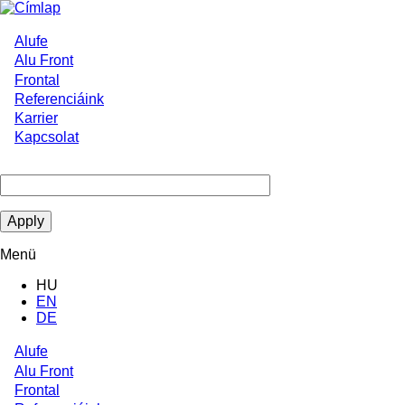
Ugrás
a
tartalomra
Alufe
Main
Alu Front
Frontal
navigation
Referenciáink
Karrier
Kapcsolat
Menü
HU
EN
DE
Alufe
Main
Alu Front
Frontal
navigation