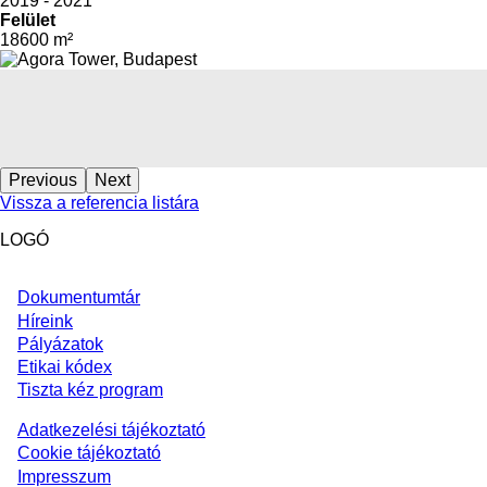
2019 - 2021
Felület
18600 m²
Previous
Next
Vissza a referencia listára
LOGÓ
Dokumentumtár
Footer
Híreink
Pályázatok
Etikai kódex
Tiszta kéz program
Adatkezelési tájékoztató
Footer
Cookie tájékoztató
Impresszum
block