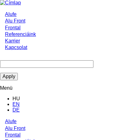
Ugrás
a
tartalomra
Alufe
Main
Alu Front
Frontal
navigation
Referenciáink
Karrier
Kapcsolat
Menü
HU
EN
DE
Alufe
Main
Alu Front
Frontal
navigation