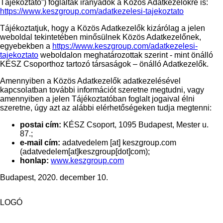
Tájékoztató”) foglaltak irányadók a Közös Adatkezelőkre is:
https://www.keszgroup.com/adatkezelesi-tajekoztato
Tájékoztatjuk, hogy a Közös Adatkezelők kizárólag a jelen
weboldal tekintetében minősülnek Közös Adatkezelőnek,
egyebekben a
https://www.keszgroup.com/adatkezelesi-
tajekoztato
weboldalon meghatározottak szerint - mint önálló
KÉSZ Csoporthoz tartozó társaságok – önálló Adatkezelők.
Amennyiben a Közös Adatkezelők adatkezelésével
kapcsolatban további információt szeretne megtudni, vagy
amennyiben a jelen Tájékoztatóban foglalt jogaival élni
szeretne, úgy azt az alábbi elérhetőségeken tudja megtenni:
postai cím:
KÉSZ Csoport, 1095 Budapest, Mester u.
87.;
e-mail cím:
adatvedelem
[at]
keszgroup.com
(adatvedelem[at]keszgroup[dot]com)
;
honlap:
www.keszgroup.com
Budapest, 2020. december 10.
LOGÓ