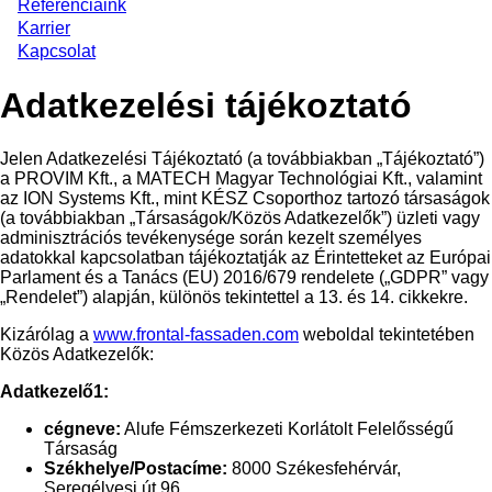
Referenciáink
Karrier
Kapcsolat
Adatkezelési tájékoztató
Jelen Adatkezelési Tájékoztató (a továbbiakban „Tájékoztató”)
a PROVIM Kft., a MATECH Magyar Technológiai Kft., valamint
az ION Systems Kft., mint KÉSZ Csoporthoz tartozó társaságok
(a továbbiakban „Társaságok/Közös Adatkezelők”) üzleti vagy
adminisztrációs tevékenysége során kezelt személyes
adatokkal kapcsolatban tájékoztatják az Érintetteket az Európai
Parlament és a Tanács (EU) 2016/679 rendelete („GDPR” vagy
„Rendelet”) alapján, különös tekintettel a 13. és 14. cikkekre.
Kizárólag a
www.frontal-fassaden.com
weboldal tekintetében
Közös Adatkezelők:
Adatkezelő1:
cégneve:
Alufe Fémszerkezeti Korlátolt Felelősségű
Társaság
Székhelye/Postacíme:
8000 Székesfehérvár,
Seregélyesi út 96.