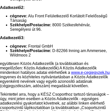
Adatkezelő2:
cégneve:
Alu Front Felületkezelő Korlátolt Felelősségű
Társaság
Székhelye/Postacíme:
8000 Székesfehérvár,
Seregélyesi út 96.
Adatkezelő3:
cégneve:
Frontal GmbH
Székhelye/Postacíme:
D-82266 Inning am Ammersee,
Wildmoos 2
együttesen Közös Adatkezelők (a továbbiakban és
megelőzően: Közös Adatkezelők) A Közös Adatkezelők
mindenkori hatályos adatai elérhetőek a
www.e-cegjegyzek.hu
ingyenes és közhiteles nyilvántartásban a Közös Adatkezelők
egyenkénti nevének vagy egyéb azonosító adatának
(cégjegyzékszám, adószám) megadását követően.
Tekintettel arra, hogy a KÉSZ Csoporthoz tartozó társaságok –
úgy, mint jelen esetben a Közös Adatkezelők - egységes
adatkezelési gyakorlatot követnek, az alábbi linken elérhető
csoportszintű tájékoztatóban (a továbbiakban „Csoportszintű