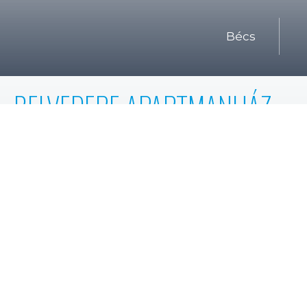
Bécs
BELVEDERE APARTMANHÁZ,
BÉCS
Megrendelő
STRABAG METALLICA
Teljesítés
4200 db elem gyártása (elemes
homlokzat kerámia burkolattal)
Kivitelezés