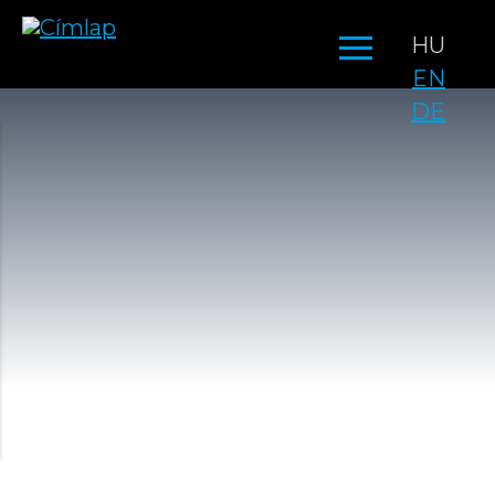
Ugrás
HU
a
EN
tartalomra
DE