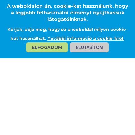
A weboldalon ún. cookie-kat használunk, hogy
a legjobb felhasználói élményt nyújthassuk
látogatóinknak.
Kérjük, adja meg, hogy ez a weboldal milyen cookie-
Varsó
kat használhat.
További információ a cookie-król.
ELFOGADOM
ELUTASÍTOM
EGYETEMI KÖNYVTÁR, VARSÓ
Megrendelő
PORR Bau GmbH Austria
Teljesítés
üvegtető (RAICO rendszerből), ami 2
részből áll:
egy nagy T-alakú tetőből és egy
kisebb tetőből, acél