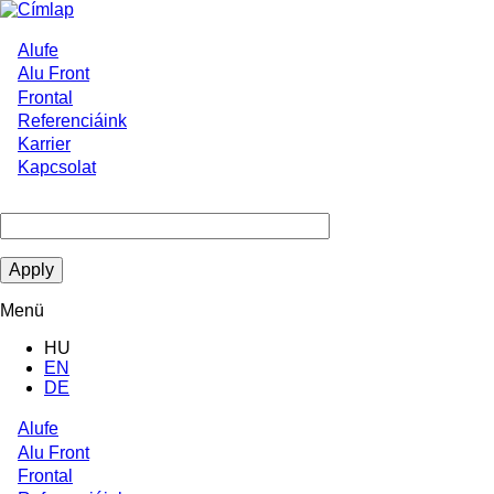
Ugrás
a
tartalomra
Alufe
Main
Alu Front
Frontal
navigation
Referenciáink
Karrier
Kapcsolat
Menü
HU
EN
DE
Alufe
Main
Alu Front
Frontal
navigation