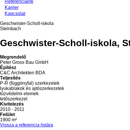
Referenciáink
Karrier
Kapcsolat
Geschwister-Scholl-iskola
Steinbach
Geschwister-Scholl-iskola, S
Megrendelő
Peter Gross Bau GmbH
Építész
C&C Architekten BDA
Teljesítés
P-R (függönyfal) szerkezetek
lyukablakok és ajtószerkezetek
tűzvédelmi elemek
tetőszerkezet
Kivitelezés
2010 - 2011
Felület
1900 m²
Vissza a referencia listára