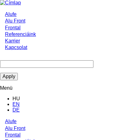
Ugrás
a
tartalomra
Alufe
Main
Alu Front
Frontal
navigation
Referenciáink
Karrier
Kapcsolat
Menü
HU
EN
DE
Alufe
Main
Alu Front
Frontal
navigation