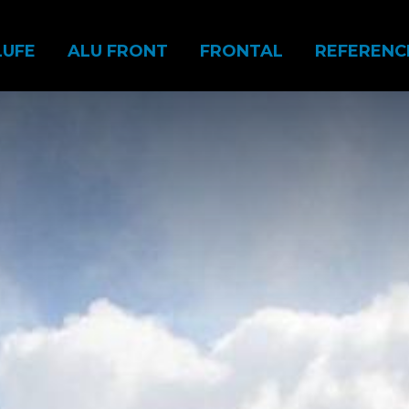
ain
LUFE
ALU FRONT
FRONTAL
REFERENC
avigation