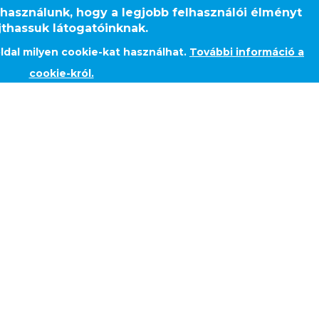
 használunk, hogy a legjobb felhasználói élményt
Irodaház, 
jthassuk látogatóinknak.
ldal milyen cookie-kat használhat.
További információ a
cookie-król.
EMENSSTRASSE 1,