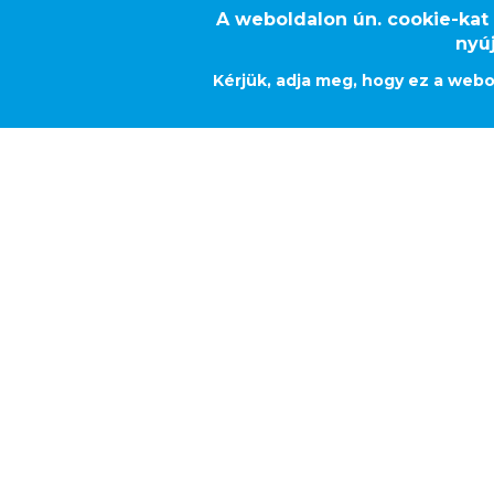
A weboldalon ún. cookie-kat
nyú
Kérjük, adja meg, hogy ez a webo
IRODAHÁZ, SI
OMBURG
Megrendelő
Peter Gross Bau GmbH