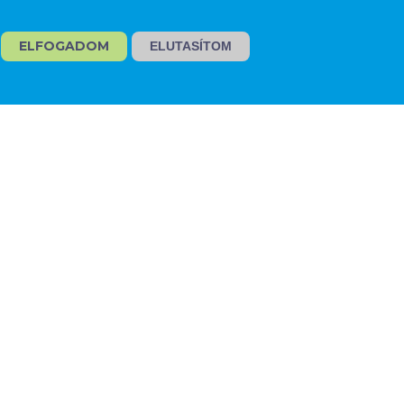
Siemensstraße 1
Bad Homburg
ELFOGADOM
ELUTASÍTOM
 BAD H