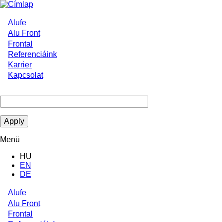
Ugrás
a
tartalomra
Alufe
Main
Alu Front
Frontal
navigation
Referenciáink
Karrier
Kapcsolat
Menü
HU
EN
DE
Alufe
Main
Alu Front
Frontal
navigation